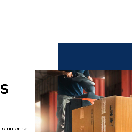
S
 a un precio