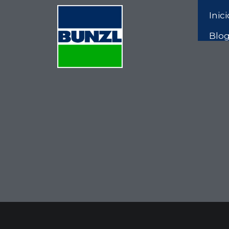
Inici
Blo