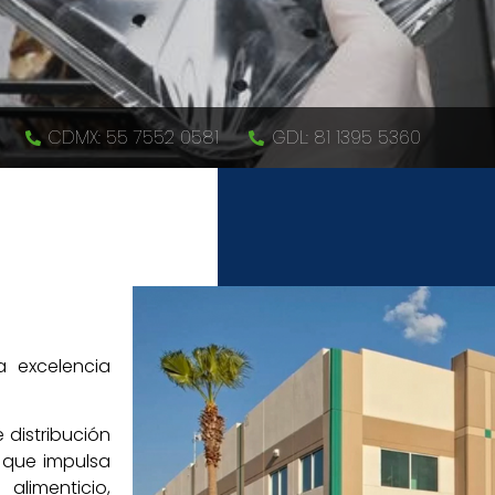
CDMX:
55 7552 0581
GDL: 81 1395 5360
a excelencia
distribución
 que impulsa
alimenticio,