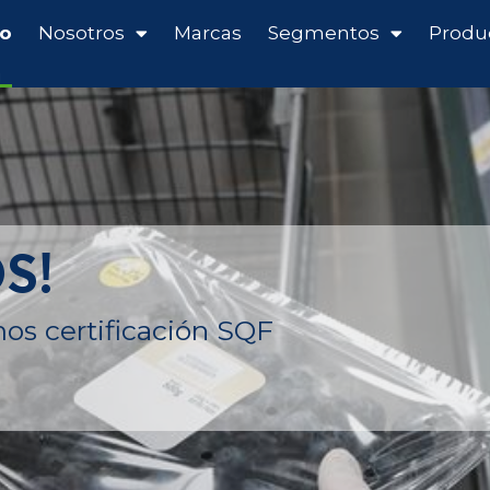
io
Nosotros
Marcas
Segmentos
Produ
g
S!
s certificación SQF