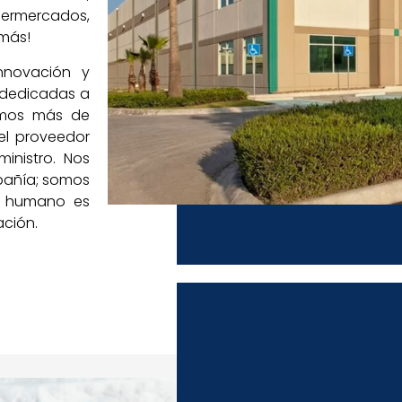
upermercados,
 más!
nnovación y
 dedicadas a
uimos más de
el proveedor
inistro. Nos
pañía; somos
or humano es
ación.