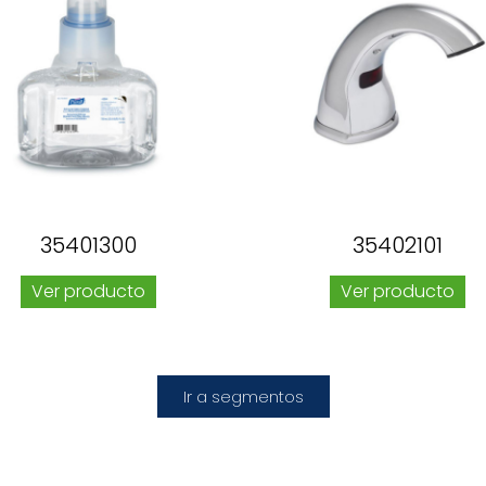
35401300
35402101
Ver producto
Ver producto
Ir a segmentos