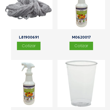
L81900691
M0620017