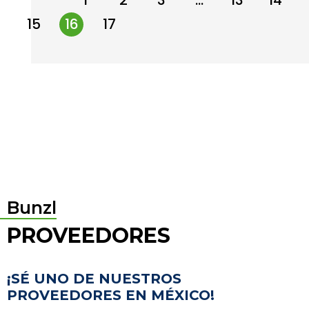
←
1
2
3
…
13
14
15
16
17
→
Bunzl
PROVEEDORES
¡SÉ UNO DE NUESTROS
PROVEEDORES EN MÉXICO!