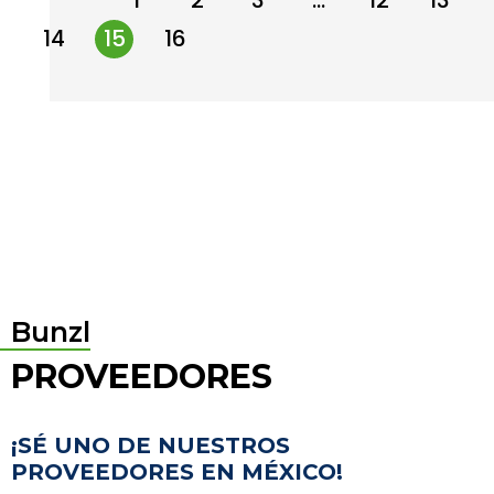
←
1
2
3
…
12
13
14
15
16
→
Bunzl
PROVEEDORES
¡SÉ UNO DE NUESTROS
PROVEEDORES EN MÉXICO!