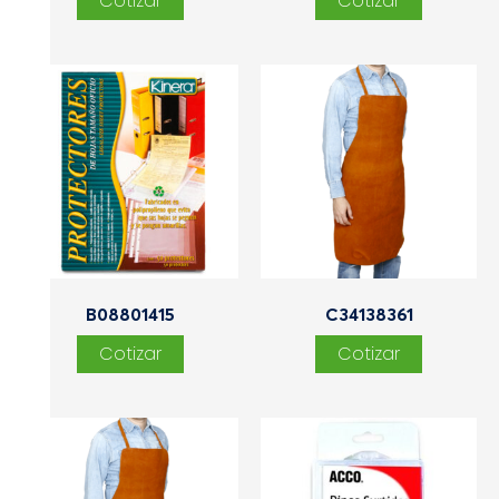
B08801415
C34138361