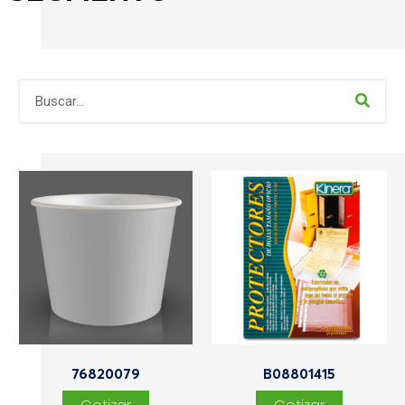
76820079
B08801415