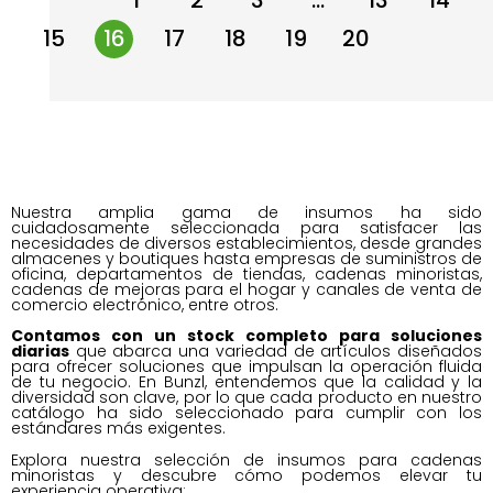
←
1
2
3
…
13
14
15
16
17
18
19
20
→
Nuestra amplia gama de insumos ha sido
cuidadosamente seleccionada para satisfacer las
necesidades de diversos establecimientos, desde grandes
almacenes y boutiques hasta empresas de suministros de
oficina, departamentos de tiendas, cadenas minoristas,
cadenas de mejoras para el hogar y canales de venta de
comercio electrónico, entre otros.
Contamos con un stock completo para soluciones
diarias
que abarca una variedad de artículos diseñados
para ofrecer soluciones que impulsan la operación fluida
de tu negocio. En Bunzl, entendemos que la calidad y la
diversidad son clave, por lo que cada producto en nuestro
catálogo ha sido seleccionado para cumplir con los
estándares más exigentes.
Explora nuestra selección de insumos para cadenas
minoristas y descubre cómo podemos elevar tu
experiencia operativa: