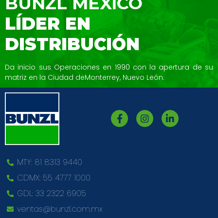
BUNZL MÉXICO
LÍDER EN
DISTRIBUCIÓN
Da inicio sus Operaciones en 1990 con la
apertura de su
matriz en la Ciudad de
Monterrey, Nuevo León.
MTY: 81 8313 9440
CDMX: 55 4777 1000
GDL: 33 2322 6905
ventas@bunzl.com.mx