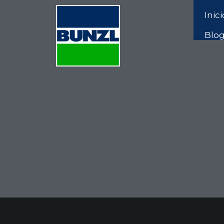
Inici
Blo