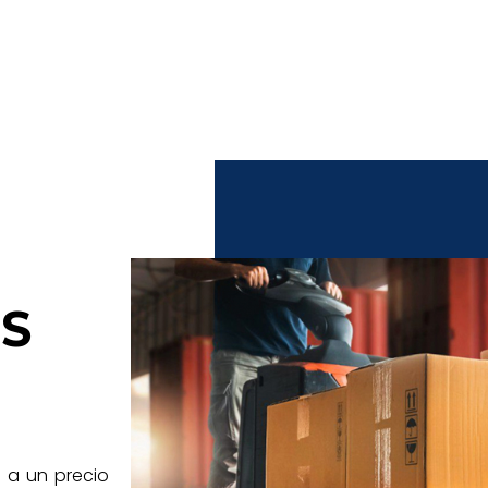
S
 a un precio