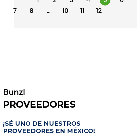
←
1
2
3
4
5
6
7
8
…
10
11
12
→
Bunzl
PROVEEDORES
¡SÉ UNO DE NUESTROS
PROVEEDORES EN MÉXICO!