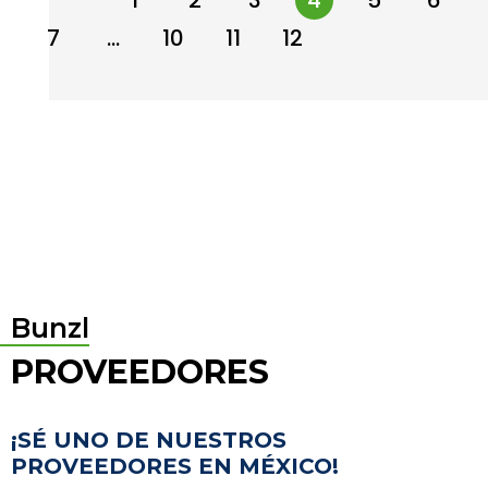
←
1
2
3
4
5
6
7
…
10
11
12
→
Bunzl
PROVEEDORES
¡SÉ UNO DE NUESTROS
PROVEEDORES EN MÉXICO!