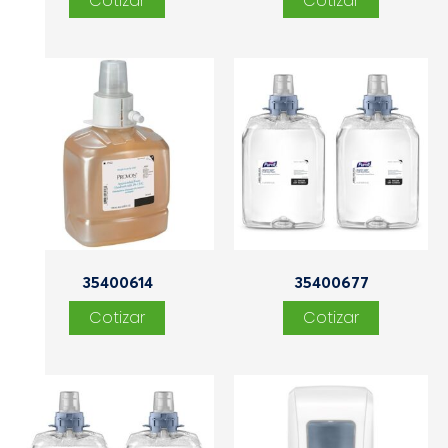
35400614
35400677