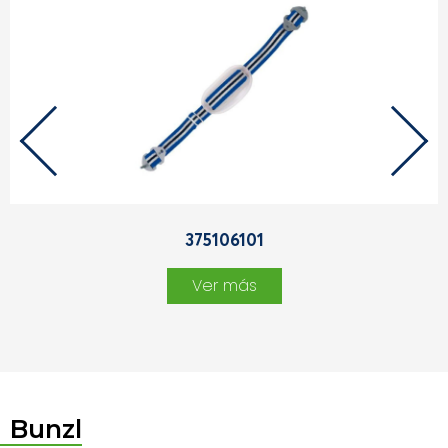
375106101
Ver más
Bunzl