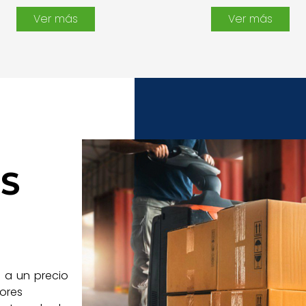
Ver más
Ver más
S
 a un precio
jores