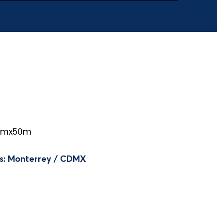
0mmx50m
as: Monterrey / CDMX