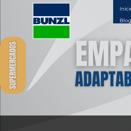
Inici
Blo