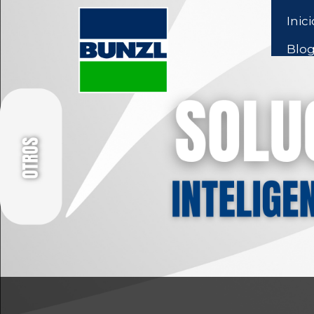
Inici
Blo