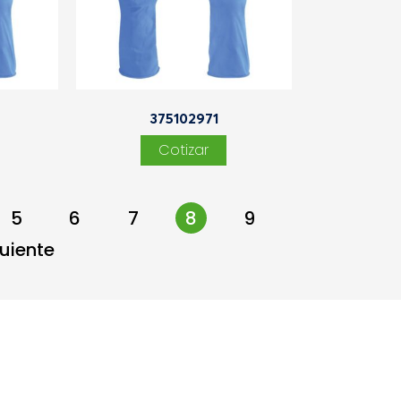
375102971
5
6
7
8
9
→