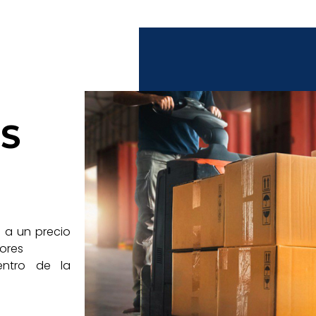
S
 a un precio
jores
entro de la